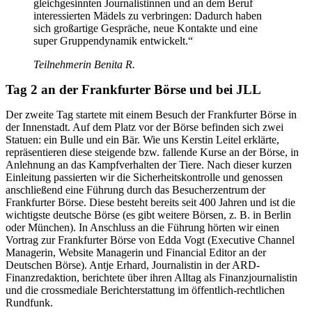
gleichgesinnten Journalistinnen und an dem Beruf
interessierten Mädels zu verbringen: Dadurch haben
sich großartige Gespräche, neue Kontakte und eine
super Gruppendynamik entwickelt.“
Teilnehmerin Benita R.
Tag 2 an der Frankfurter Börse und bei JLL
Der zweite Tag startete mit einem Besuch der Frankfurter Börse in
der Innenstadt. Auf dem Platz vor der Börse befinden sich zwei
Statuen: ein Bulle und ein Bär. Wie uns Kerstin Leitel erklärte,
repräsentieren diese steigende bzw. fallende Kurse an der Börse, in
Anlehnung an das Kampfverhalten der Tiere. Nach dieser kurzen
Einleitung passierten wir die Sicherheitskontrolle und genossen
anschließend eine Führung durch das Besucherzentrum der
Frankfurter Börse. Diese besteht bereits seit 400 Jahren und ist die
wichtigste deutsche Börse (es gibt weitere Börsen, z. B. in Berlin
oder München). In Anschluss an die Führung hörten wir einen
Vortrag zur Frankfurter Börse von Edda Vogt (Executive Channel
Managerin, Website Managerin und Financial Editor an der
Deutschen Börse). Antje Erhard, Journalistin in der ARD-
Finanzredaktion, berichtete über ihren Alltag als Finanzjournalistin
und die crossmediale Berichterstattung im öffentlich-rechtlichen
Rundfunk.