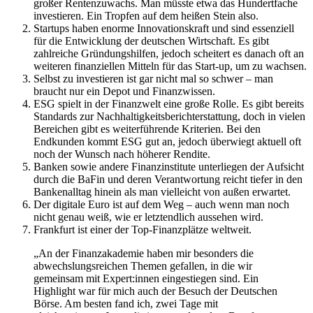
großer Rentenzuwachs. Man müsste etwa das Hundertfache
investieren. Ein Tropfen auf dem heißen Stein also.
Startups haben enorme Innovationskraft und sind essenziell
für die Entwicklung der deutschen Wirtschaft. Es gibt
zahlreiche Gründungshilfen, jedoch scheitert es danach oft an
weiteren finanziellen Mitteln für das Start-up, um zu wachsen.
Selbst zu investieren ist gar nicht mal so schwer – man
braucht nur ein Depot und Finanzwissen.
ESG spielt in der Finanzwelt eine große Rolle. Es gibt bereits
Standards zur Nachhaltigkeitsberichterstattung, doch in vielen
Bereichen gibt es weiterführende Kriterien. Bei den
Endkunden kommt ESG gut an, jedoch überwiegt aktuell oft
noch der Wunsch nach höherer Rendite.
Banken sowie andere Finanzinstitute unterliegen der Aufsicht
durch die BaFin und deren Verantwortung reicht tiefer in den
Bankenalltag hinein als man vielleicht von außen erwartet.
Der digitale Euro ist auf dem Weg – auch wenn man noch
nicht genau weiß, wie er letztendlich aussehen wird.
Frankfurt ist einer der Top-Finanzplätze weltweit.
„An der Finanzakademie haben mir besonders die
abwechslungsreichen Themen gefallen, in die wir
gemeinsam mit Expert:innen eingestiegen sind. Ein
Highlight war für mich auch der Besuch der Deutschen
Börse. Am besten fand ich, zwei Tage mit