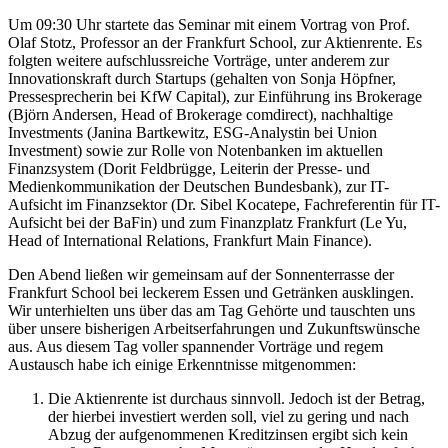
Um 09:30 Uhr startete das Seminar mit einem Vortrag von Prof.
Olaf Stotz, Professor an der Frankfurt School, zur Aktienrente. Es
folgten weitere aufschlussreiche Vorträge, unter anderem zur
Innovationskraft durch Startups (gehalten von Sonja Höpfner,
Pressesprecherin bei KfW Capital), zur Einführung ins Brokerage
(Björn Andersen, Head of Brokerage comdirect), nachhaltige
Investments (Janina Bartkewitz, ESG-Analystin bei Union
Investment) sowie zur Rolle von Notenbanken im aktuellen
Finanzsystem (Dorit Feldbrügge, Leiterin der Presse- und
Medienkommunikation der Deutschen Bundesbank), zur IT-
Aufsicht im Finanzsektor (Dr. Sibel Kocatepe, Fachreferentin für IT-
Aufsicht bei der BaFin) und zum Finanzplatz Frankfurt (Le Yu,
Head of International Relations, Frankfurt Main Finance).
Den Abend ließen wir gemeinsam auf der Sonnenterrasse der
Frankfurt School bei leckerem Essen und Getränken ausklingen.
Wir unterhielten uns über das am Tag Gehörte und tauschten uns
über unsere bisherigen Arbeitserfahrungen und Zukunftswünsche
aus. Aus diesem Tag voller spannender Vorträge und regem
Austausch habe ich einige Erkenntnisse mitgenommen:
Die Aktienrente ist durchaus sinnvoll. Jedoch ist der Betrag,
der hierbei investiert werden soll, viel zu gering und nach
Abzug der aufgenommenen Kreditzinsen ergibt sich kein