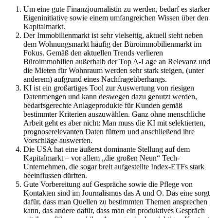
Um eine gute Finanzjournalistin zu werden, bedarf es starker
Eigeninitiative sowie einem umfangreichen Wissen über den
Kapitalmarkt.
Der Immobilienmarkt ist sehr vielseitig, aktuell steht neben
dem Wohnungsmarkt häufig der Büroimmobilienmarkt im
Fokus. Gemäß den aktuellen Trends verlieren
Büroimmobilien außerhalb der Top A-Lage an Relevanz und
die Mieten für Wohnraum werden sehr stark steigen, (unter
anderem) aufgrund eines Nachfrageüberhangs.
KI ist ein großartiges Tool zur Auswertung von riesigen
Datenmengen und kann deswegen dazu genutzt werden,
bedarfsgerechte Anlageprodukte für Kunden gemäß
bestimmter Kriterien auszuwählen. Ganz ohne menschliche
Arbeit geht es aber nicht: Man muss die KI mit selektierten,
prognoserelevanten Daten füttern und anschließend ihre
Vorschläge auswerten.
Die USA hat eine äußerst dominante Stellung auf dem
Kapitalmarkt – vor allem „die großen Neun“ Tech-
Unternehmen, die sogar breit aufgestellte Index-ETFs stark
beeinflussen dürften.
Gute Vorbereitung auf Gespräche sowie die Pflege von
Kontakten sind im Journalismus das A und O. Das eine sorgt
dafür, dass man Quellen zu bestimmten Themen ansprechen
kann, das andere dafür, dass man ein produktives Gespräch