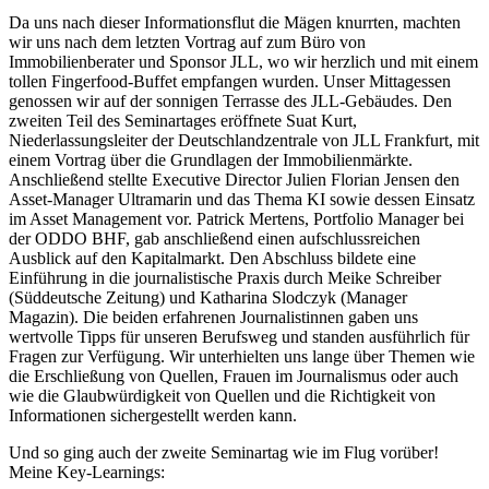
Da uns nach dieser Informationsflut die Mägen knurrten, machten
wir uns nach dem letzten Vortrag auf zum Büro von
Immobilienberater und Sponsor JLL, wo wir herzlich und mit einem
tollen Fingerfood-Buffet empfangen wurden. Unser Mittagessen
genossen wir auf der sonnigen Terrasse des JLL-Gebäudes. Den
zweiten Teil des Seminartages eröffnete Suat Kurt,
Niederlassungsleiter der Deutschlandzentrale von JLL Frankfurt, mit
einem Vortrag über die Grundlagen der Immobilienmärkte.
Anschließend stellte Executive Director Julien Florian Jensen den
Asset-Manager Ultramarin und das Thema KI sowie dessen Einsatz
im Asset Management vor. Patrick Mertens, Portfolio Manager bei
der ODDO BHF, gab anschließend einen aufschlussreichen
Ausblick auf den Kapitalmarkt. Den Abschluss bildete eine
Einführung in die journalistische Praxis durch Meike Schreiber
(Süddeutsche Zeitung) und Katharina Slodczyk (Manager
Magazin). Die beiden erfahrenen Journalistinnen gaben uns
wertvolle Tipps für unseren Berufsweg und standen ausführlich für
Fragen zur Verfügung. Wir unterhielten uns lange über Themen wie
die Erschließung von Quellen, Frauen im Journalismus oder auch
wie die Glaubwürdigkeit von Quellen und die Richtigkeit von
Informationen sichergestellt werden kann.
Und so ging auch der zweite Seminartag wie im Flug vorüber!
Meine Key-Learnings: