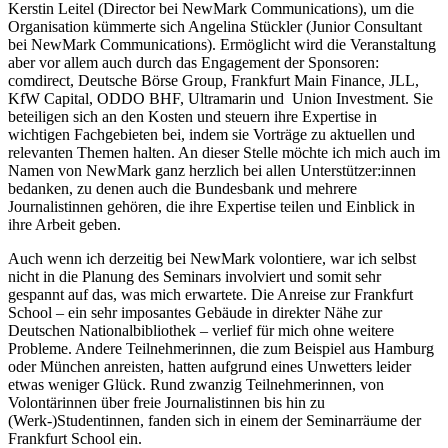
Kerstin Leitel (Director bei NewMark Communications), um die
Organisation kümmerte sich Angelina Stückler (Junior Consultant
bei NewMark Communications). Ermöglicht wird die Veranstaltung
aber vor allem auch durch das Engagement der Sponsoren:
comdirect, Deutsche Börse Group, Frankfurt Main Finance, JLL,
KfW Capital, ODDO BHF, Ultramarin und Union Investment. Sie
beteiligen sich an den Kosten und steuern ihre Expertise in
wichtigen Fachgebieten bei, indem sie Vorträge zu aktuellen und
relevanten Themen halten. An dieser Stelle möchte ich mich auch im
Namen von NewMark ganz herzlich bei allen Unterstützer:innen
bedanken,
zu denen auch die Bundesbank und mehrere
Journalistinnen gehören, die ihre Expertise teilen und Einblick in
ihre Arbeit geben.
Auch wenn ich derzeitig bei NewMark volontiere, war ich selbst
nicht in die Planung des Seminars involviert und somit sehr
gespannt auf das, was mich erwartete. Die Anreise zur Frankfurt
School – ein sehr imposantes Gebäude in direkter Nähe zur
Deutschen Nationalbibliothek – verlief für mich ohne weitere
Probleme. Andere Teilnehmerinnen, die zum Beispiel aus Hamburg
oder München anreisten, hatten aufgrund eines Unwetters leider
etwas weniger Glück. Rund zwanzig Teilnehmerinnen, von
Volontärinnen über freie Journalistinnen bis hin zu
(Werk-)Studentinnen, fanden sich in einem der Seminarräume der
Frankfurt School ein.